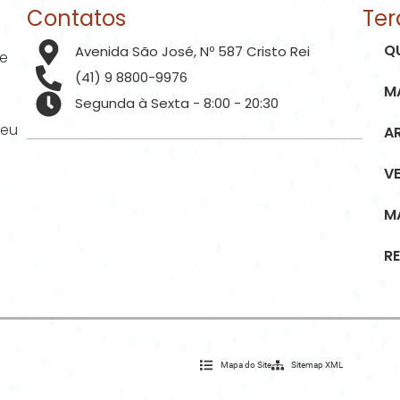
Contatos
Ter
Q
Avenida São José, Nº 587 Cristo Rei
de
(41) 9 8800-9976
M
Segunda à Sexta - 8:00 - 20:30
seu
A
V
M
R
Mapa do Site
Sitemap XML