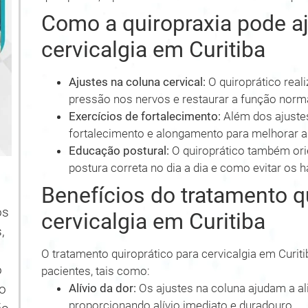
Como a quiropraxia pode a
cervicalgia em Curitiba
Ajustes na coluna cervical:
O quiroprático reali
pressão nos nervos e restaurar a função norma
Exercícios de fortalecimento:
Além dos ajustes
fortalecimento e alongamento para melhorar a 
Educação postural:
O quiroprático também ori
postura correta no dia a dia e como evitar os 
Benefícios do tratamento q
os
cervicalgia em Curitiba
,
O tratamento quiroprático para cervicalgia em Curit
o
pacientes, tais como:
Alívio da dor:
Os ajustes na coluna ajudam a al
no
proporcionando alívio imediato e duradouro.