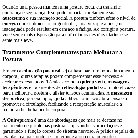
Quando uma pessoa mantém uma postura ereta, ela transmite
confiança e segurança. Isso pode impactar diretamente sua
autoestima
e sua interação social. A postura também afeta o nível de
energia
que sentimos ao longo do dia, uma vez que a posição
inadequada pode resultar em cansaço e fadiga. Ao corrigir a postura,
você sente mais disposição para enfrentar os desafios diários e se
sente mais leve.
Tratamentos Complementares para Melhorar a
Postura
Embora a
educação postural
seja a base para um bom alinhamento
corporal, outras terapias podem complementar esse processo e
acelerar os resultados. Técnicas como a
quiropraxia
,
massagens
terapêuticas
e tratamentos de
reflexologia podal
são muito eficazes
para melhorar a postura e aliviar tensões acumuladas. A
massagem
desportiva
, por exemplo, ajuda a liberar a musculatura tensa e a
promover a circulação, facilitando a recuperação muscular e a
melhora do alinhamento corporal.
A Quiropraxia
é uma das abordagens que mais se destaca no
tratamento de problemas posturais, ajustando as articulações e
garantindo a função correta do sistema nervoso. A prática regular de
terapias manuais pode ser um grande apoio para quem deseja