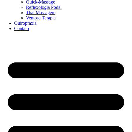
Quick-Massage
Reflexologia Podal
Thai Massagem
Ventosa Terapia
Quiropraxia
Contato