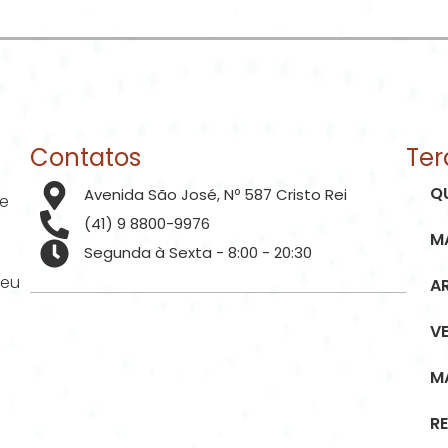
Contatos
Ter
Q
Avenida São José, Nº 587 Cristo Rei
de
(41) 9 8800-9976
M
Segunda à Sexta - 8:00 - 20:30
seu
A
V
M
R