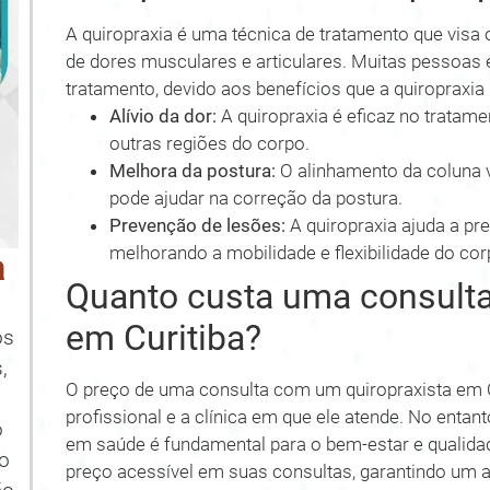
A quiropraxia é uma técnica de tratamento que visa o
de dores musculares e articulares. Muitas pessoas 
tratamento, devido aos benefícios que a quiropraxi
Alívio da dor:
A quiropraxia é eficaz no tratam
outras regiões do corpo.
Melhora da postura:
O alinhamento da coluna v
pode ajudar na correção da postura.
Prevenção de lesões:
A quiropraxia ajuda a pre
melhorando a mobilidade e flexibilidade do cor
a
Quanto custa uma consulta
em Curitiba?
os
,
O preço de uma consulta com um quiropraxista em C
profissional e a clínica em que ele atende. No entan
o
em saúde é fundamental para o bem-estar e qualidad
no
preço acessível em suas consultas, garantindo um a