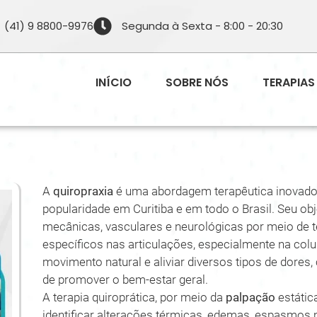
(41) 9 8800-9976
Segunda à Sexta - 8:00 - 20:30
INÍCIO
SOBRE NÓS
TERAPIAS
A
quiropraxia
é uma abordagem terapêutica inovador
popularidade em Curitiba e em todo o Brasil. Seu obje
mecânicas, vasculares e neurológicas por meio de t
específicos nas articulações, especialmente na colun
movimento natural e aliviar diversos tipos de dore
de promover o bem-estar geral.
A terapia quiroprática, por meio da
palpação
estátic
identificar alterações térmicas, edemas, espasmos 