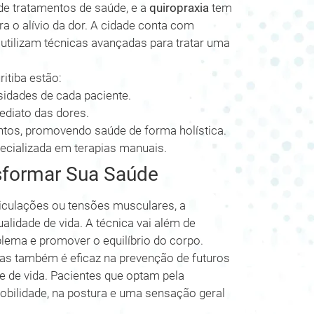
de tratamentos de saúde, e a
quiropraxia
tem
a o alívio da dor. A cidade conta com
 utilizam técnicas avançadas para tratar uma
itiba estão:
sidades de cada paciente.
mediato das dores.
os, promovendo saúde de forma holística.
ecializada em terapias manuais.
sformar Sua Saúde
ticulações ou tensões musculares, a
lidade de vida. A técnica vai além de
blema e promover o equilíbrio do corpo.
mas também é eficaz na prevenção de futuros
 de vida. Pacientes que optam pela
bilidade, na postura e uma sensação geral