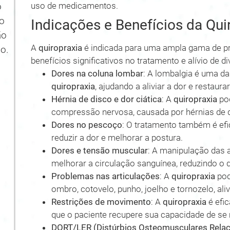
uso de medicamentos.
o
no
Indicações e Benefícios da Qui
ão
A
quiropraxia
é indicada para uma ampla gama de p
o.
benefícios significativos no tratamento e alívio de 
Dores na coluna lombar
: A lombalgia é uma 
quiropraxia
, ajudando a aliviar a dor e restau
Hérnia de disco e dor ciática
: A
quiropraxia
pod
compressão nervosa, causada por hérnias de d
Dores no pescoço
: O tratamento também é ef
reduzir a dor e melhorar a postura.
Dores e tensão muscular
: A manipulação das a
melhorar a circulação sanguínea, reduzindo o 
Problemas nas articulações
: A
quiropraxia
pod
ombro, cotovelo, punho, joelho e tornozelo, ali
Restrições de movimento
: A
quiropraxia
é efic
que o paciente recupere sua capacidade de se
DORT/LER (Distúrbios Osteomusculares Relac