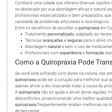
Curitiba é uma cidade que oferece diversas opções 
se destacado por sua abordagem eficaz e natural par
profissionais especializados e bem preparados, que
variedade de problemas articulares e neurológicos.
Entre os benefícios de escolher a
quiropraxia
em Cur
Tratamento
personalizado
, adaptado às neces
Técnicas
avançadas
e
seguras
para o alívio i
Abordagem
natural
e sem o uso de medicament
Profissionais com
experiência
e
formação
esp
Como a Quiropraxia Pode Tran
Se você está sofrendo com dores na coluna, nas ar
quiropraxia
pode ser a solução para melhorar sua qua
apenas aliviar a dor, buscando tratar a causa do pro
A
quiropraxia
não só ajuda a aliviar dores agudas, 
desconfortos, proporcionando uma melhor qualidade
quiropraxia
frequentemente relatam melhorias na mo
de bem-estar.