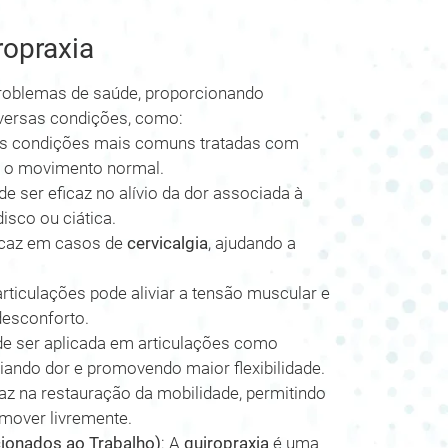
ropraxia
roblemas de saúde, proporcionando
diversas condições, como:
das condições mais comuns tratadas com
rar o movimento normal.
e ser eficaz no alívio da dor associada à
isco ou ciática.
icaz em casos de
cervicalgia
, ajudando a
rticulações pode aliviar a tensão muscular e
desconforto.
e ser aplicada em articulações como
viando dor e promovendo maior flexibilidade.
az na restauração da mobilidade, permitindo
 mover livremente.
ionados ao Trabalho)
: A
quiropraxia
é uma