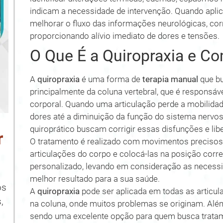
indicam a necessidade de intervenção. Quando apli
melhorar o fluxo das informações neurológicas, corr
proporcionando alívio imediato de dores e tensões.
O Que É a Quiropraxia e C
A
quiropraxia
é uma forma de
terapia manual
que bu
principalmente da coluna vertebral, que é responsá
corporal. Quando uma articulação perde a mobilidad
dores até a diminuição da função do sistema nervo
quiroprático buscam corrigir essas disfunções e li
r
O tratamento é realizado com movimentos precisos,
articulações do corpo e colocá-las na posição corr
personalizado, levando em consideração as necessi
melhor resultado para a sua saúde.
os
A
quiropraxia
pode ser aplicada em todas as articul
,
na coluna, onde muitos problemas se originam. Além 
sendo uma excelente opção para quem busca tratam