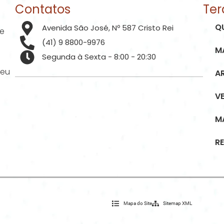
Contatos
Ter
Q
Avenida São José, Nº 587 Cristo Rei
de
(41) 9 8800-9976
M
Segunda à Sexta - 8:00 - 20:30
seu
A
V
M
R
Mapa do Site
Sitemap XML