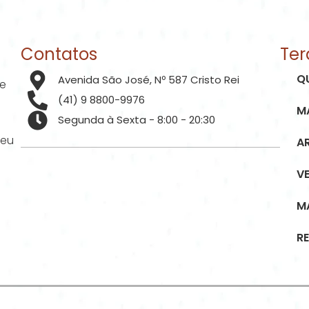
Contatos
Ter
Q
Avenida São José, Nº 587 Cristo Rei
de
(41) 9 8800-9976
M
Segunda à Sexta - 8:00 - 20:30
seu
A
V
M
R