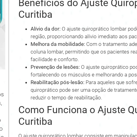
Benefícios do Ajuste Quir
Curitiba
Alívio da dor:
O ajuste quiroprático lombar pode
região, proporcionando alívio imediato aos pac
Melhora da mobilidade:
Com o tratamento adeq
coluna lombar, permitindo que os pacientes re
facilidade e conforto.
Prevenção de lesões:
O ajuste quiroprático pod
fortalecendo os músculos e melhorando a post
Reabilitação pós-lesão:
Para aqueles que sofre
quiroprático pode ser uma opção de tratamento
os
reduzir o tempo de reabilitação.
,
Como Funciona o Ajuste Q
Curitiba
o
no
O ajuste quiroprático lombar consiste em manipulaç