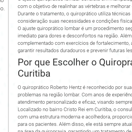
ão
com o objetivo de realinhar as vértebras e melhora
o.
Durante o tratamento, o quiroprático utiliza técnica
consideração suas necessidades e condições física
O ajuste quiroprático lombar é um procedimento segu
imediato para dores e desconfortos na região. Além
complementado com exercícios de fortalecimento, a
garantir resultados duradouros e prevenir futuras le
Por que Escolher o Quirop
Curitiba
O quiroprático Roberto Hentz é reconhecido por sua
problemas na região lombar. Com anos de experiênc
atendimento personalizado e eficaz, visando sempre
Localizado no bairro Cristo Rei em Curitiba, o consu
com uma estrutura moderna e acolhedora, proporci
para os pacientes. Além disso, ele está sempre atu
na área da quiropraxia, garantindo um tratamento de 