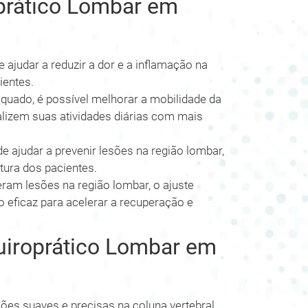
oprático Lombar em
 ajudar a reduzir a dor e a inflamação na
ientes.
uado, é possível melhorar a mobilidade da
alizem suas atividades diárias com mais
e ajudar a prevenir lesões na região lombar,
ura dos pacientes.
ram lesões na região lombar, o ajuste
 eficaz para acelerar a recuperação e
uiroprático Lombar em
ões suaves e precisas na coluna vertebral,